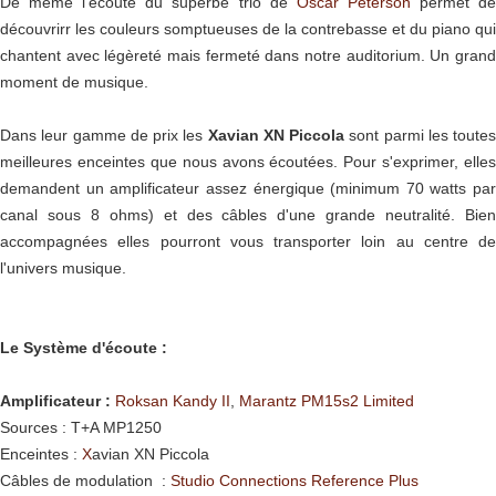
De même l'écoute du superbe trio de
Oscar Peterson
permet d
découvrirr les couleurs somptueuses de la contrebasse et du piano qui
chantent avec légèreté mais fermeté dans notre auditorium. Un grand
moment de musique.
Dans leur gamme de prix les
Xavian XN Piccola
sont parmi les toutes
meilleures enceintes que nous avons écoutées. Pour s'exprimer, elles
demandent un amplificateur assez énergique (minimum 70 watts par
canal sous 8 ohms) et des câbles d'une grande neutralité. Bien
accompagnées elles pourront vous transporter loin au centre de
l'univers musique.
Le Système d'écoute :
Amplificateur :
Roksan Kandy II
,
Marantz PM15s2 Limited
Sources : T+A MP1250
Enceintes :
X
avian XN Piccola
Câbles de modulation :
Studio Connections Reference Plus