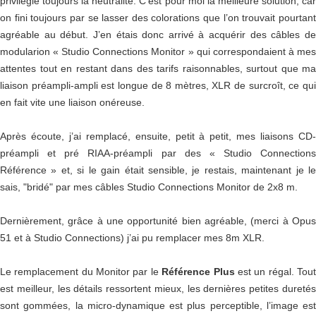
privilégie toujours la neutralité. C’est pour moi la meilleure solution, car
on fini toujours par se lasser des colorations que l’on trouvait pourtant
agréable au début. J’en étais donc arrivé à acquérir des câbles de
modularion « Studio Connections Monitor » qui correspondaient à mes
attentes tout en restant dans des tarifs raisonnables, surtout que ma
liaison préampli-ampli est longue de 8 mètres, XLR de surcroît, ce qui
en fait vite une liaison onéreuse.
Après écoute, j’ai remplacé, ensuite, petit à petit, mes liaisons CD-
préampli et pré RIAA-préampli par des « Studio Connections
Référence » et, si le gain était sensible, je restais, maintenant je le
sais, "bridé" par mes câbles Studio Connections Monitor de 2x8 m.
Dernièrement, grâce à une opportunité bien agréable, (merci à Opus
51 et à Studio Connections) j’ai pu remplacer mes 8m XLR.
Le remplacement du Monitor par le
Référence Plus
est un régal. Tou
est meilleur, les détails ressortent mieux, les dernières petites duretés
sont gommées, la micro-dynamique est plus perceptible, l’image est