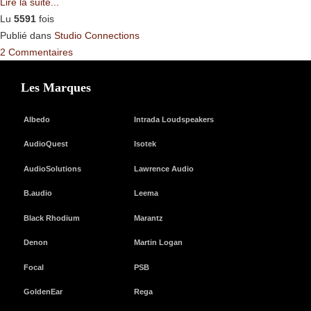
Lire la suite...
Lu
5591
fois
Publié dans
Studio Connections
2 Commentaires
Les Marques
Albedo
Intrada Loudspeakers
AudioQuest
Isotek
AudioSolutions
Lawrence Audio
B.audio
Leema
Black Rhodium
Marantz
Denon
Martin Logan
Focal
PSB
GoldenEar
Rega