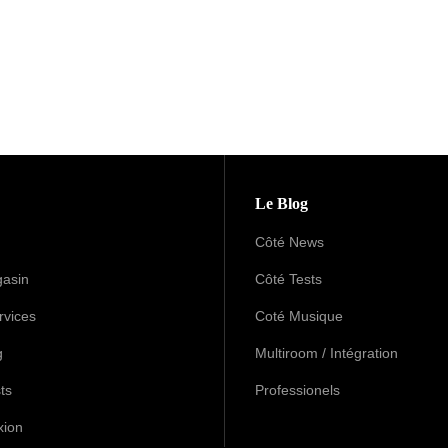
Le Blog
Côté News
asin
Côté Tests
rvices
Coté Musique
g
Multiroom / Intégration
ts
Professionels
xion