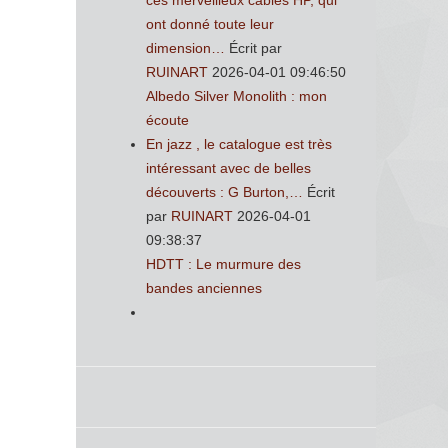
ces merveilleux cables HP, qui
ont donné toute leur
dimension…
Écrit par
RUINART
2026-04-01 09:46:50
Albedo Silver Monolith : mon
écoute
En jazz , le catalogue est très
intéressant avec de belles
découverts : G Burton,…
Écrit
par
RUINART
2026-04-01
09:38:37
HDTT : Le murmure des
bandes anciennes