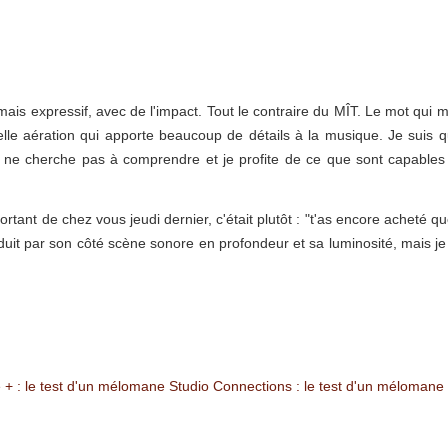
mais expressif, avec de l'impact. Tout le contraire du MÎT. Le mot qui 
s belle aération qui apporte beaucoup de détails à la musique. Je sui
e ne cherche pas à comprendre et je profite de ce que sont capables 
rtant de chez vous jeudi dernier, c'était plutôt : "t'as encore acheté 
séduit par son côté scène sonore en profondeur et sa luminosité, mais j
 + : le test d'un mélomane
Studio Connections : le test d'un mélomane