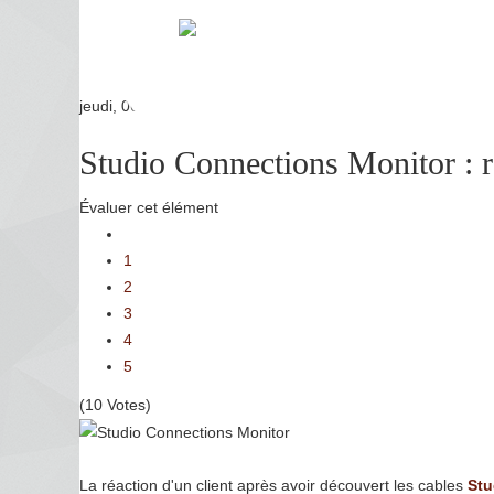
jeudi, 06 décembre 2012 17:06
Studio Connections Monitor : 
Évaluer cet élément
1
2
3
4
5
(10 Votes)
La réaction d'un client après avoir découvert les cables
Stu