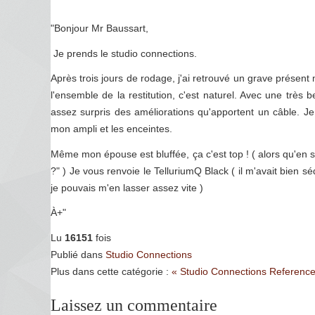
"Bonjour Mr Baussart,
Je prends le studio connections.
Après trois jours de rodage, j'ai retrouvé un grave présent 
l'ensemble de la restitution, c'est naturel. Avec une trè
assez surpris des améliorations qu'apportent un câble. J
mon ampli et les enceintes.
Même mon épouse est bluffée, ça c'est top ! ( alors qu'en so
?" ) Je vous renvoie le TelluriumQ Black ( il m'avait bien 
je pouvais m'en lasser assez vite )
À+"
Lu
16151
fois
Publié dans
Studio Connections
Plus dans cette catégorie :
« Studio Connections Reference
Laissez un commentaire