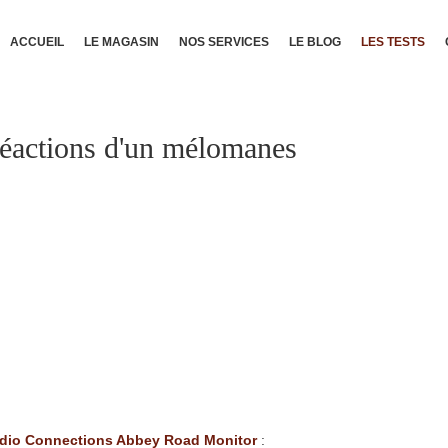
ACCUEIL
LE MAGASIN
NOS SERVICES
LE BLOG
LES TESTS
réactions d'un mélomanes
dio Connections Abbey Road Monitor
: