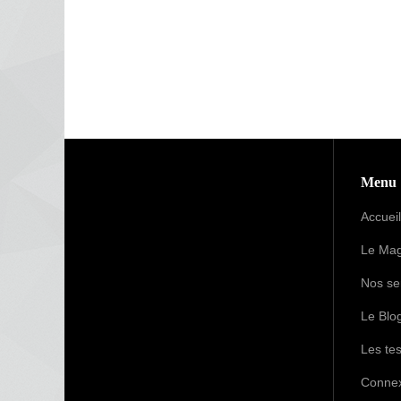
Menu
Accueil
Le Mag
Nos se
Le Blo
Les tes
Conne