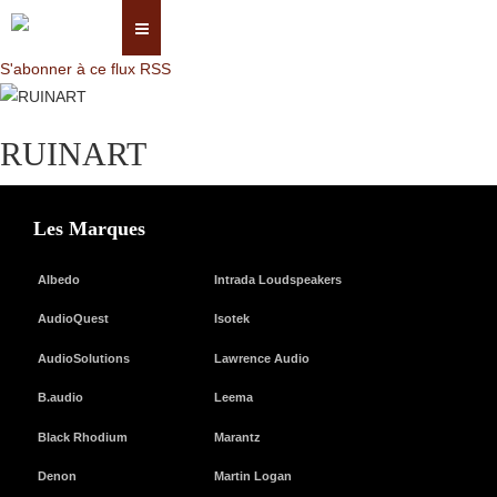
S'abonner à ce flux RSS
RUINART
Les Marques
Albedo
Intrada Loudspeakers
AudioQuest
Isotek
AudioSolutions
Lawrence Audio
B.audio
Leema
Black Rhodium
Marantz
Denon
Martin Logan