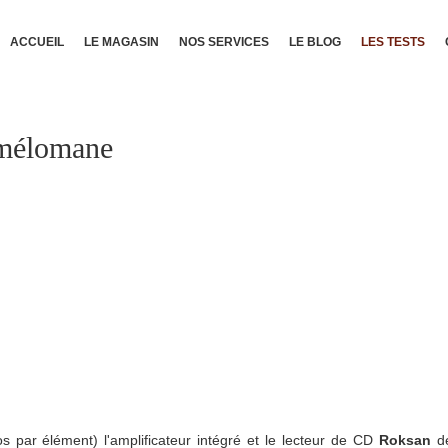
ACCUEIL
LE MAGASIN
NOS SERVICES
LE BLOG
LES TESTS
n mélomane
 par élément) l'amplificateur intégré et le lecteur de CD
Roksan
d