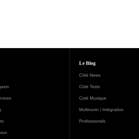
Le Blog
Côté News
asin
Côté Tests
rvices
Coté Musique
g
Multiroom / Intégration
ts
Professionels
xion