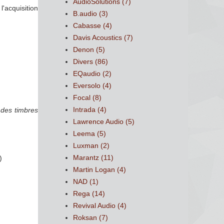
AudioSolutions
(7)
l'acquisition
B.audio
(3)
Cabasse
(4)
Davis Acoustics
(7)
Denon
(5)
Divers
(86)
EQaudio
(2)
Eversolo
(4)
Focal
(8)
Intrada
(4)
 des timbres
Lawrence Audio
(5)
Leema
(5)
Luxman
(2)
Marantz
(11)
)
Martin Logan
(4)
NAD
(1)
Rega
(14)
Revival Audio
(4)
Roksan
(7)