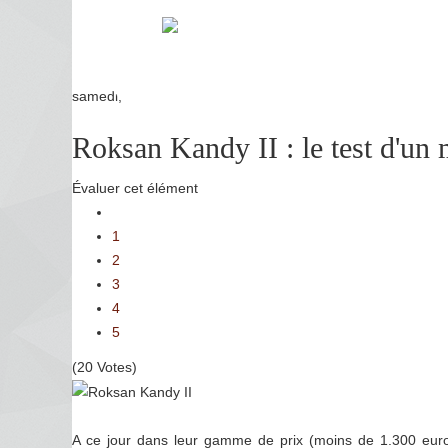
samedi, 05 février 2011 09:35
Roksan Kandy II : le test d'u
Évaluer cet élément
1
2
3
4
5
(20 Votes)
A ce jour dans leur gamme de prix (moins de 1.300 euros