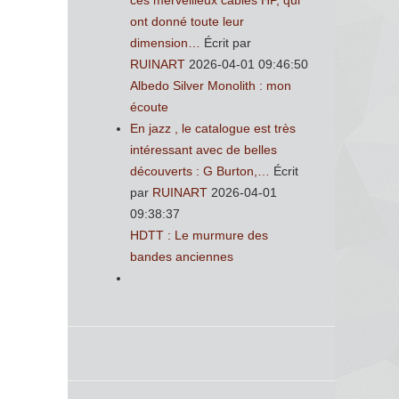
ces merveilleux cables HP, qui
ont donné toute leur
dimension…
Écrit par
RUINART
2026-04-01 09:46:50
Albedo Silver Monolith : mon
écoute
En jazz , le catalogue est très
intéressant avec de belles
découverts : G Burton,…
Écrit
par
RUINART
2026-04-01
09:38:37
HDTT : Le murmure des
bandes anciennes