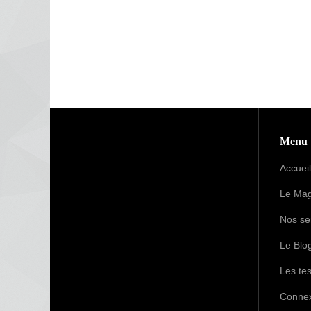
Menu
Accueil
Le Mag
Nos se
Le Blo
Les tes
Conne