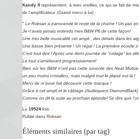
Kandy II
représentent, à mes oreilles, ce qui se fait de mieu
de l'amplificateur (Grand merci à lui) :
"
Le Roksan a transcendé le reste de la chaîne ! Un pas en a
Je n'avais jamais entendu mes B&W P6 de cette façon!
Une très belle musicalité cet ampli , des détails dans les a
Une basse bien présente ! Un régal ! La première écoute s'
C'est tout dire ! Après une demi journée de "rodage" les dé
Le tout s'améliorant progressivement!
Bien sûr les B&W n'ont pas cette sonorité des Neat Motive
un peu moins cristallins, mais malgré tout le plaisir est là !
Merci de m'avoir fait découvrir cette marque !
Grâce à cet ampli et le câblage (Audioquest DiamondBack) 
Comme on dit la suite au prochain épisode! Se dire que l'on
Lu
19524
fois
Publié dans
Roksan
Éléments similaires (par tag)