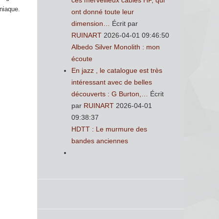
ces merveilleux cables HP, qui
aniaque.
ont donné toute leur
dimension…
Écrit par
RUINART
2026-04-01 09:46:50
Albedo Silver Monolith : mon
écoute
En jazz , le catalogue est très
intéressant avec de belles
découverts : G Burton,…
Écrit
par
RUINART
2026-04-01
09:38:37
HDTT : Le murmure des
bandes anciennes