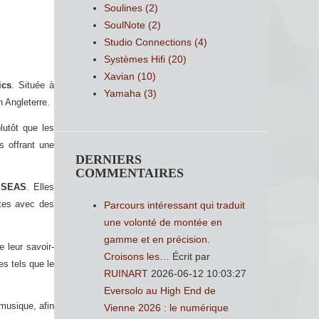
Soulines
(2)
SoulNote
(2)
Studio Connections
(4)
Systèmes Hifi
(20)
Xavian
(10)
ics
. Située à
Yamaha
(3)
Angleterre. ​
lutôt que les
s offrant une
DERNIERS
COMMENTAIRES
n
SEAS
. Elles
stes avec des
Parcours intéressant qui traduit
une volonté de montée en
gamme et en précision.
 leur savoir-
Croisons les…
Écrit par
s tels que le
RUINART
2026-06-12 10:03:27
Eversolo au High End de
 musique, afin
Vienne 2026 : le numérique