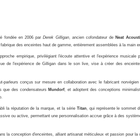
ité fondée en 2006 par
Derek Gilligan
, ancien cofondateur de
Neat Acoust
et fabrique des enceintes haut de gamme, entièrement assemblées à la main en 
oche empirique, privilégiant l'écoute attentive et l'expérience musicale p
e de l'expérience de Gilligan dans le son live, vise à créer des enceinte
aut-parleurs conçus sur mesure en collaboration avec le fabricant norvégie
els que des condensateurs
Mundorf
, et adoptent des conceptions minimali
. ​
li la réputation de la marque, et la série
Titan
, qui représente le sommet de
passive ou active, permettant une personnalisation accrue grâce à des système
s la conception d'enceintes, alliant artisanat méticuleux et passion pour la