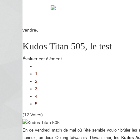
vendredi, 02 mai 2025 11:09
Kudos Titan 505, le test
Évaluer cet élément
1
2
3
4
5
(12 Votes)
En ce vendredi matin de mai où l'été semble vouloir brûler les 
curieux, un doux Oolong taïwanais. Devant moi, les
Kudos Au