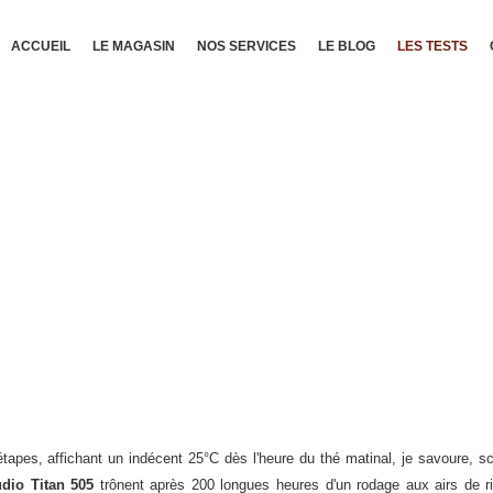
ACCUEIL
LE MAGASIN
NOS SERVICES
LE BLOG
LES TESTS
étapes, affichant un indécent 25°C dès l'heure du thé matinal, je savoure, s
dio Titan 505
trônent après 200 longues heures d'un rodage aux airs de rite