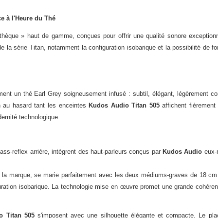
ce à l'Heure du Thé
thèque » haut de gamme, conçues pour offrir une qualité sonore exception
 la série Titan, notamment la configuration isobarique et la possibilité de 
ment un thé Earl Grey soigneusement infusé : subtil, élégant, légèrement c
en au hasard tant les enceintes
Kudos Audio Titan 505
affichent fièrement 
dernité technologique.
bass-reflex arrière, intègrent des haut-parleurs conçus par
Kudos Audio
eux-
 la marque, se marie parfaitement avec les deux médiums-graves de 18 c
guration isobarique. La technologie mise en œuvre promet une grande cohérenc
o Titan 505
s'imposent avec une silhouette élégante et compacte. Le pla