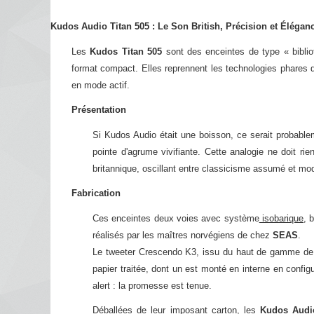
Kudos Audio Titan 505 : Le Son British, Précision et Élégan
Les
Kudos Titan 505
sont des enceintes de type « biblio
format compact. Elles reprennent les technologies phares de
en mode actif.
Présentation
Si Kudos Audio était une boisson, ce serait probable
pointe d'agrume vivifiante. Cette analogie ne doit ri
britannique, oscillant entre classicisme assumé et mo
Fabrication
Ces enceintes deux voies avec système
isobarique
, 
réalisés par les maîtres norvégiens de chez
SEAS
.
Le tweeter Crescendo K3, issu du haut de gamme de
papier traitée, dont un est monté en interne en confi
alert : la promesse est tenue.
Déballées de leur imposant carton, les
Kudos Audi