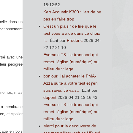
18:12:52
Kerr Acoustic K300 : l’art de ne
pas en faire trop
nelle dans un
C'est un plaisir de lire que le
fonctionnement
test vous a aidé dans ce choix
!…
Écrit par
Frederic
2026-04-
22 12:21:10
Eversolo T8 : le transport qui
orsé avec une
remet l’église (numérique) au
leur pedigree
milieu du village
bonjour, j'ai acheter le PMA-
A11à suite a votre test et j'en
suis ravie. Je vais…
Écrit par
mêmes, mais
dupont
2026-04-21 19:16:43
Eversolo T8 : le transport qui
m à membrane
remet l’église (numérique) au
e, et spoiler
milieu du village
Merci pour la découverte de
cage en bois