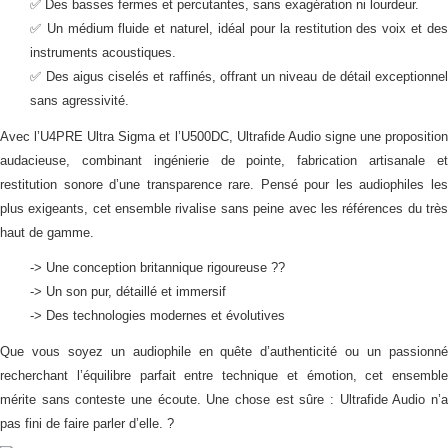
✅ Des basses fermes et percutantes, sans exagération ni lourdeur.
✅ Un médium fluide et naturel, idéal pour la restitution des voix et des
instruments acoustiques.
✅ Des aigus ciselés et raffinés, offrant un niveau de détail exceptionnel
sans agressivité.
Avec l’U4PRE Ultra Sigma et l’U500DC, Ultrafide Audio signe une proposition
audacieuse, combinant ingénierie de pointe, fabrication artisanale et
restitution sonore d’une transparence rare. Pensé pour les audiophiles les
plus exigeants, cet ensemble rivalise sans peine avec les références du très
haut de gamme.
->
Une conception britannique rigoureuse ??
-> Un son pur, détaillé et immersif
-> Des technologies modernes et évolutives
Que vous soyez un audiophile en quête d’authenticité ou un passionné
recherchant l’équilibre parfait entre technique et émotion, cet ensemble
mérite sans conteste une écoute. Une chose est sûre : Ultrafide Audio n’a
pas fini de faire parler d’elle. ?