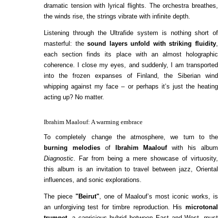
dramatic tension with lyrical flights. The orchestra breathes,
the winds rise, the strings vibrate with infinite depth.
Listening through the Ultrafide system is nothing short of
masterful: the
sound layers unfold with striking fluidity
each section finds its place with an almost holographic
coherence. I close my eyes, and suddenly, I am transported
into the frozen expanses of Finland, the Siberian wind
whipping against my face – or perhaps it’s just the heating
acting up? No matter.
Ibrahim Maalouf: A warming embrace
To completely change the atmosphere, we turn to the
burning melodies
of
Ibrahim Maalouf
with his albu
Diagnostic
. Far from being a mere showcase of virtuosity,
this album is an invitation to travel between jazz, Oriental
influences, and sonic explorations.
The piece
"Beirut"
, one of Maalouf’s most iconic works, i
an unforgiving test for timbre reproduction. His
microtonal
trumpet
, a capricious hybrid between East and West, must