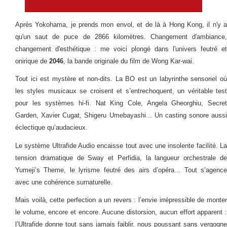
Après Yokohama, je prends mon envol, et de là à Hong Kong, il n'y a
qu'un saut de puce de 2866 kilomètres. Changement d'ambiance,
changement d'esthétique : me voici plongé dans l'univers feutré et
onirique de
2046
, la bande originale du film de Wong Kar-wai.
Tout ici est mystère et non-dits. La BO est un labyrinthe sensoriel où
les styles musicaux se croisent et s’entrechoquent, un véritable test
pour les systèmes hi-fi. Nat King Cole, Angela Gheorghiu, Secret
Garden, Xavier Cugat, Shigeru Umebayashi... Un casting sonore aussi
éclectique qu’audacieux.
Le système Ultrafide Audio encaisse tout avec une insolente facilité. La
tension dramatique de Sway et Perfidia, la langueur orchestrale de
Yumeji’s Theme, le lyrisme feutré des airs d’opéra... Tout s’agence
avec une cohérence surnaturelle.
Mais voilà, cette perfection a un revers : l’envie irrépressible de monter
le volume, encore et encore. Aucune distorsion, aucun effort apparent :
l’Ultrafide donne tout sans jamais faiblir, nous poussant sans vergogne