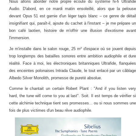
Nous allons aborder notre propre écoute du système hi-fi Ultrafide
Audio. D'abord, en ce mardi matin ensoleillé, alors que la pelouse
devant Opus 51 est garnie d'un léger tapis blanc – ce genre de détail
insignifiant qui, paraît-il, ajoute du cachet à l'instant – je me prépare un
bon café laotien, histoire de m'offrir une illusion d'exotisme avant
l'immersion.
Je m'installe dans le salon rouge, 25 m² d'espace où se jouent depuis
trop longtemps des batailles sonores entre ambition audiophile et dure
réalité. Face à moi, les électroniques britanniques Ultrafide, flanquées
des enceintes polonaises Intrada Claude, le tout enlacé par un câblage
Albedo Silver Monolith, promesse de pureté absolue.
Comme le chantait un certain Robert Plant : "And if you listen very
hard, the tune will come to you at last". Soit. Il est temps de vérifier si
cette alchimie technique tient ses promesses... ou si nous sommes une
fois de plus victimes d'un beau rêve audiophile.