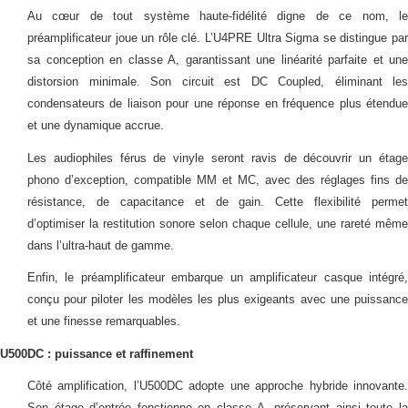
Au cœur de tout système haute-fidélité digne de ce nom, le
préamplificateur joue un rôle clé. L’U4PRE Ultra Sigma se distingue par
sa conception en classe A, garantissant une linéarité parfaite et une
distorsion minimale. Son circuit est DC Coupled, éliminant les
condensateurs de liaison pour une réponse en fréquence plus étendue
et une dynamique accrue.
Les audiophiles férus de vinyle seront ravis de découvrir un étage
phono d’exception, compatible MM et MC, avec des réglages fins de
résistance, de capacitance et de gain. Cette flexibilité permet
d’optimiser la restitution sonore selon chaque cellule, une rareté même
dans l’ultra-haut de gamme.
Enfin, le préamplificateur embarque un amplificateur casque intégré,
conçu pour piloter les modèles les plus exigeants avec une puissance
et une finesse remarquables.
U500DC : puissance et raffinement
Côté amplification, l’U500DC adopte une approche hybride innovante.
Son étage d’entrée fonctionne en classe A, préservant ainsi toute la