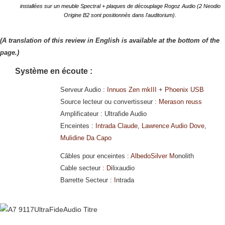
installées sur un meuble Spectral + plaques de découplage Rogoz Audio (2 Neodio
Origine B2 sont positionnés dans l'auditorium).
(A translation of this review in English is available at the bottom of the
page.)
Système en écoute :
Serveur Audio :
Innuos Zen mkIII
+
Phoenix USB
Source lecteur ou convertisseur :
Merason reuss
Amplificateur : Ultrafide Audio
Enceintes :
Intrada Claude
,
Lawrence Audio Dove
,
Mulidine Da Capo
Câbles pour enceintes :
AlbedoSilver M
onolith
Cable secteur :
D
ilixaudio
Barrette Secteur :
I
ntrada