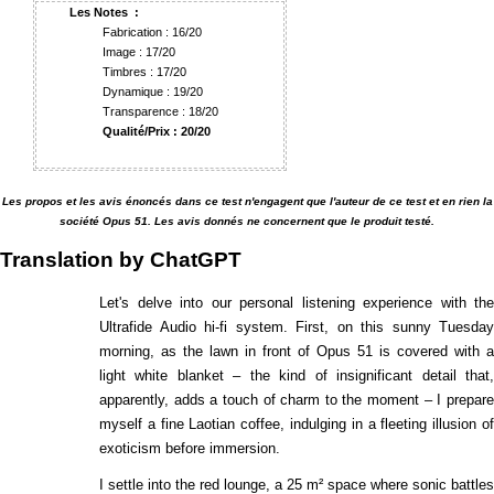
Les Notes :
Fabrication : 16/20
Image : 17/20
Timbres : 17/20
Dynamique : 19/20
Transparence : 18/20
Qualité/Prix : 20/20
Les propos et les avis énoncés dans ce test n'engagent que l'auteur de ce test et en rien la
société Opus 51. Les avis donnés ne concernent que le produit testé.
Translation by ChatGPT
Let's delve into our personal listening experience with the
Ultrafide Audio hi-fi system. First, on this sunny Tuesday
morning, as the lawn in front of Opus 51 is covered with a
light white blanket – the kind of insignificant detail that,
apparently, adds a touch of charm to the moment – I prepare
myself a fine Laotian coffee, indulging in a fleeting illusion of
exoticism before immersion.
I settle into the red lounge, a 25 m² space where sonic battles