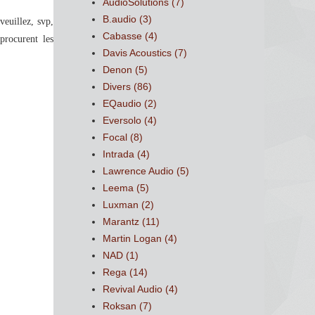
AudioSolutions
(7)
B.audio
(3)
veuillez, svp,
Cabasse
(4)
rocurent les
Davis Acoustics
(7)
Denon
(5)
Divers
(86)
EQaudio
(2)
Eversolo
(4)
Focal
(8)
Intrada
(4)
Lawrence Audio
(5)
Leema
(5)
Luxman
(2)
Marantz
(11)
Martin Logan
(4)
NAD
(1)
Rega
(14)
Revival Audio
(4)
Roksan
(7)