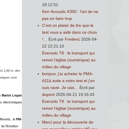
18:12:52
Kerr Acoustic K300 : l’art de ne
pas en faire trop
C'est un plaisir de lire que le
test vous a aidé dans ce choix
!…
Écrit par
Frederic
2026-04-
22 12:21:10
Eversolo T8 : le transport qui
remet l’église (numérique) au
milieu du village
ron 1,80 m. des
bonjour, j'ai acheter le PMA-
oniques sont
A11à suite a votre test et j'en
suis ravie. Je vais…
Écrit par
dupont
2026-04-21 19:16:43
es
Martin Logan
Eversolo T8 : le transport qui
es électroniques
remet l’église (numérique) au
milieu du village
fférents ; le
PM-
Merci pour la découverte de
" de l'Emotion.