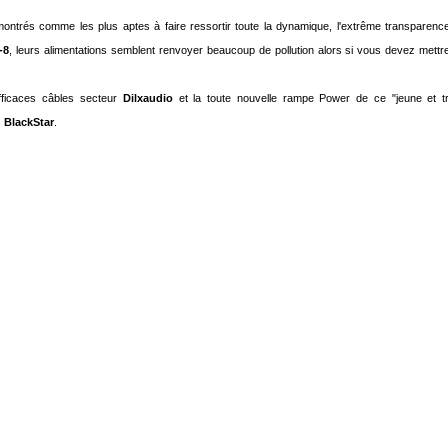
ontrés comme les plus aptes à faire ressortir toute la dynamique, l'extrême transparenc
-8
, leurs alimentations semblent renvoyer beaucoup de pollution alors si vous devez mett
fficaces câbles secteur
Dilxaudio
et la toute nouvelle rampe Power de ce "jeune et t
s
BlackStar
.