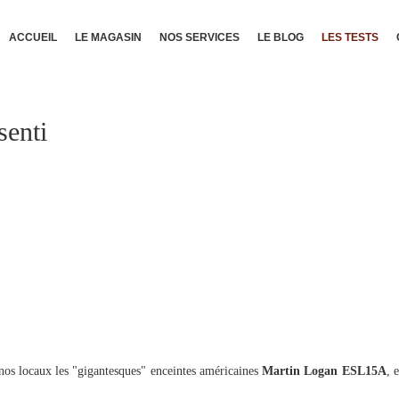
ACCUEIL
LE MAGASIN
NOS SERVICES
LE BLOG
LES TESTS
senti
 nos locaux les "gigantesques" enceintes américaines
Martin Logan ESL15A
, 