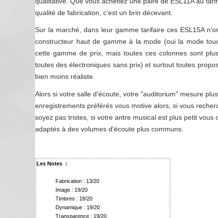
qualitative. Que vous achetiez une paire de ESL11A au tari
qualité de fabrication, c'est un brin décevant.
Sur la marché, dans leur gamme tarifaire ces ESL15A n'o
constructeur haut de gamme à la mode (oui la mode touc
cette gamme de prix, mais toutes ces colonnes sont plu
toutes des électroniques sans prix) et surtout toutes pro
bien moins réaliste.
Alors si votre salle d'écoute, votre "auditorium" mesure pl
enregistrements préférés vous motive alors, si vous reche
soyez pas tristes, si votre antre musical est plus petit v
adaptés à des volumes d'écoute plus communs.
Les Notes :
Fabrication : 13/20
Image : 19/20
Timbres : 18/20
Dynamique : 19/20
Transparence : 19/20