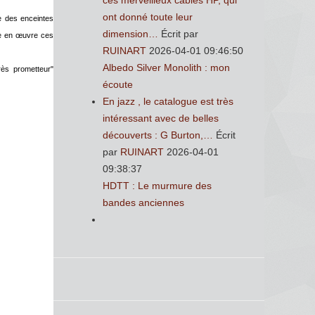
ces merveilleux cables HP, qui
ont donné toute leur
e des enceintes
dimension…
Écrit par
re en œuvre ces
RUINART
2026-04-01 09:46:50
Albedo Silver Monolith : mon
rès prometteur"
écoute
En jazz , le catalogue est très
intéressant avec de belles
découverts : G Burton,…
Écrit
par
RUINART
2026-04-01
09:38:37
HDTT : Le murmure des
bandes anciennes