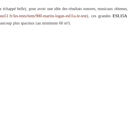
z échappé belle), pour avoir une idée des résultats sonores, musicaux obtenus, 
us51.fr/les-tests/item/900-martin-logan-esl11a-le-test
), ces grandes
ESL15A
p
beaucoup plus spacieux (au minimum 60 m²).