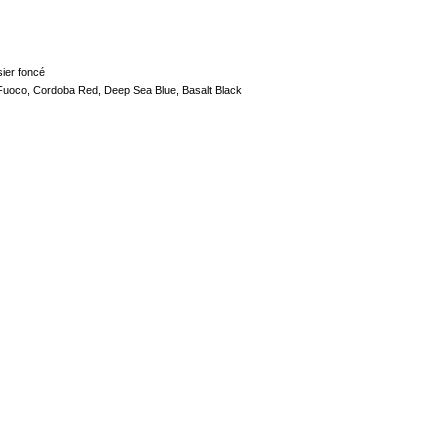
sier foncé
sso Fuoco, Cordoba Red, Deep Sea Blue, Basalt Black