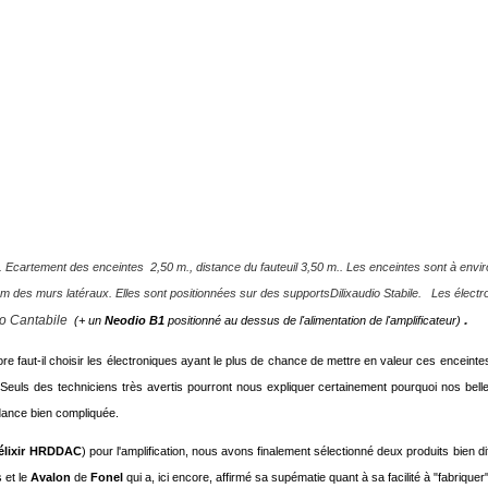
. Ecartement des enceintes 2,50 m., distance du fauteuil 3,50 m.. Les enceintes sont à envi
 m des murs latéraux. Elles sont positionnées sur des supportsDilixaudio Stabile.
Les électr
.
o Cantabile
(+ un
Neodio B1
positionné au dessus de l'alimentation de l'amplificateur)
core faut-il choisir les électroniques ayant le plus de chance de mettre en valeur ces enceint
Seuls des techniciens très avertis pourront nous expliquer certainement pourquoi nos bell
édance bien compliquée.
élixir HRDDAC
) pour l'amplification, nous avons finalement sélectionné deux produits bien di
 et le
Avalon
de
Fonel
qui a, ici encore, affirmé sa supématie quant à sa facilité à "fabriquer