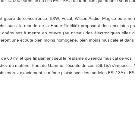
f de 14.000 euros ttc ou ces ESL15A à un tarif plus que doublé vous a
nt guère de concurrence. B&W, Focal, Wilson Audio, Magico pour ne c
he aussi le monde de la Haute Fidélité) proposent des enceintes p
s onéreuses à mettre en œuvre (au niveau des électroniques elles 
poseront une écoute bien moins homogène, bien moins musicale et dans 
us de 60 m² et que finalament seul le réalisme du rendu musical de vos
rchez du matériel Haut de Gamme, l'écoute de ces ESL15A s'impose... 
ous obtiendrez exactement le même plaisir avec les modèles ESL13A et E