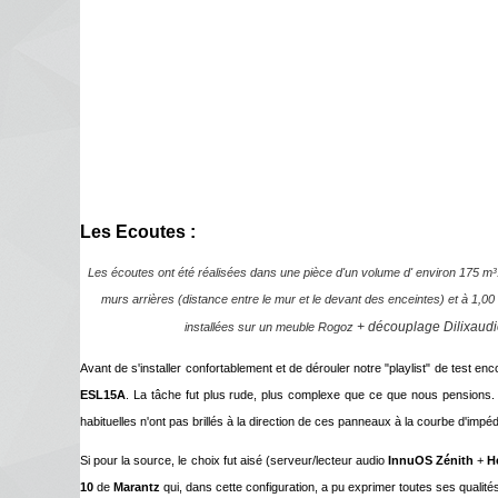
Les Ecoutes :
Les écoutes ont été réalisées dans une pièce d'un volume d' environ 175 m³
murs arrières (distance entre le mur et le devant des enceintes) et à 1,00
installées sur un meuble Rogoz
+ découplage Dilixaudi
Avant de s'installer confortablement et de dérouler notre "playlist" de test en
ESL15A
. La tâche fut plus rude, plus complexe que ce que nous pensions. 
habituelles n'ont pas brillés à la direction de ces panneaux à la courbe d'imp
Si pour la source, le choix fut aisé (serveur/lecteur audio
InnuOS Zénith
+
H
10
de
Marantz
qui, dans cette configuration, a pu exprimer toutes ses qualités