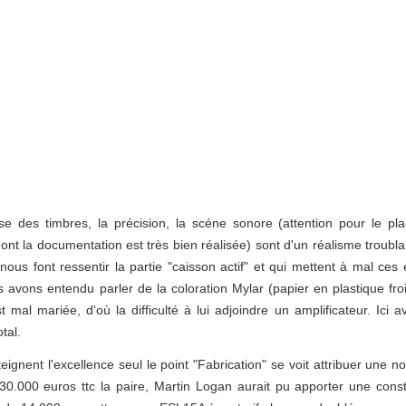
sse des timbres, la précision, la scéne sonore (attention pour le p
ont la documentation est très bien réalisée) sont d'un réalisme troubla
nous font ressentir la partie "caisson actif" et qui mettent à mal ces 
 avons entendu parler de la coloration Mylar (papier en plastique fro
t mal mariée, d'où la difficulté à lui adjoindre un amplificateur. Ici 
tal.
teignent l'excellence seul le point "Fabrication" se voit attribuer une
0.000 euros ttc la paire, Martin Logan aurait pu apporter une const