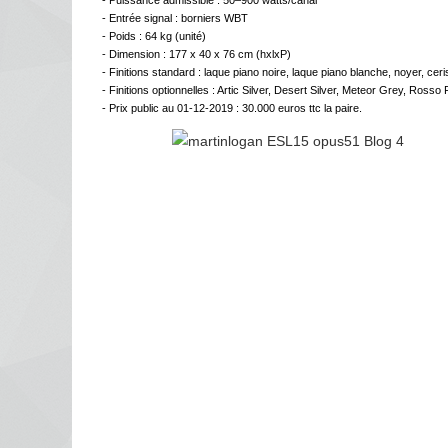
- Puissance admissible : 50–900 watts/canal
- Entrée signal : borniers WBT
- Poids : 64 kg (unité)
- Dimension : 177 x 40 x 76 cm (hxlxP)
- Finitions standard : laque piano noire, laque piano blanche, noyer, ceri
- Finitions optionnelles : Artic Silver, Desert Silver, Meteor Grey, Ro
- Prix public au 01-12-2019 : 30.000 euros ttc la paire.