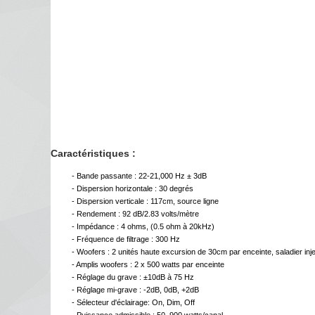
Caractéristiques :
- Bande passante : 22-21,000 Hz ± 3dB
- Dispersion horizontale : 30 degrés
- Dispersion verticale : 117cm, source ligne
- Rendement : 92 dB/2.83 volts/mètre
- Impédance : 4 ohms, (0.5 ohm à 20kHz)
- Fréquence de filtrage : 300 Hz
- Woofers : 2 unités haute excursion de 30cm par enceinte, saladier inj
- Amplis woofers : 2 x 500 watts par enceinte
- Réglage du grave : ±10dB à 75 Hz
- Réglage mi-grave : -2dB, 0dB, +2dB
- Sélecteur d'éclairage: On, Dim, Off