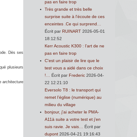
pas en faire trop
Très grande et très belle
surprise suite à l'écoute de ces
enceintes .Ce qui surprend…
Écrit par
RUINART
2026-05-01
18:12:52
Kerr Acoustic K300 : l’art de ne
mode. Dès ses
pas en faire trop
C'est un plaisir de lire que le
qué plusieurs
test vous a aidé dans ce choix
!…
Écrit par
Frederic
2026-04-
e architecture
22 12:21:10
Eversolo T8 : le transport qui
remet l’église (numérique) au
milieu du village
bonjour, j'ai acheter le PMA-
A11à suite a votre test et j'en
suis ravie. Je vais…
Écrit par
dupont
2026-04-21 19:16:43