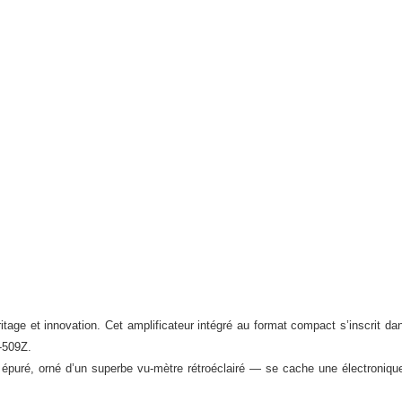
tage et innovation. Cet amplificateur intégré au format compact s’inscrit dan
-509Z.
puré, orné d’un superbe vu-mètre rétroéclairé — se cache une électroniqu