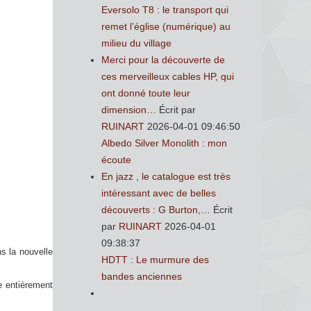
Eversolo T8 : le transport qui
remet l’église (numérique) au
milieu du village
Merci pour la découverte de
ces merveilleux cables HP, qui
ont donné toute leur
dimension…
Écrit par
RUINART
2026-04-01 09:46:50
Albedo Silver Monolith : mon
écoute
En jazz , le catalogue est très
intéressant avec de belles
découverts : G Burton,…
Écrit
par
RUINART
2026-04-01
09:38:37
s la nouvelle
HDTT : Le murmure des
bandes anciennes
e entièrement