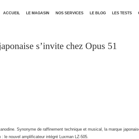
ACCUEIL
LE MAGASIN
NOS SERVICES
LE BLOG
LES TESTS
aponaise s’invite chez Opus 51
 anodine. Synonyme de raffinement technique et musical, la marque japonaise 
: le nouvel amplificateur intégré Luxman LZ-505.