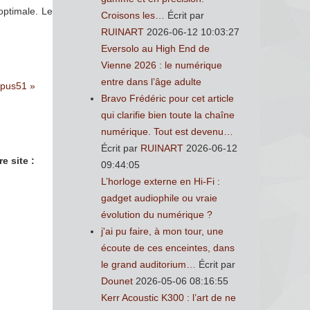
optimale. Le
Croisons les…
Écrit par
RUINART
2026-06-12 10:03:27
Eversolo au High End de
Vienne 2026 : le numérique
entre dans l’âge adulte
Opus51 »
Bravo Frédéric pour cet article
qui clarifie bien toute la chaîne
numérique. Tout est devenu…
Écrit par
RUINART
2026-06-12
e site :
09:44:05
L’horloge externe en Hi-Fi :
gadget audiophile ou vraie
évolution du numérique ?
j'ai pu faire, à mon tour, une
écoute de ces enceintes, dans
le grand auditorium…
Écrit par
Dounet
2026-05-06 08:16:55
Kerr Acoustic K300 : l’art de ne