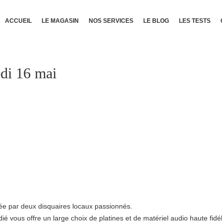
ACCUEIL
LE MAGASIN
NOS SERVICES
LE BLOG
LES TESTS
di 16 mai
ée par deux disquaires locaux passionnés.
vous offre un large choix de platines et de matériel audio haute fidél