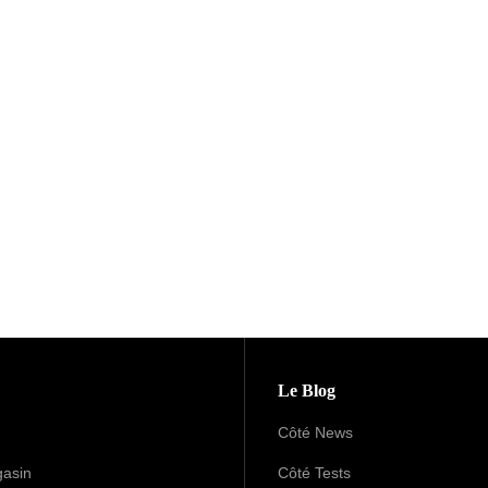
Le Blog
Côté News
asin
Côté Tests